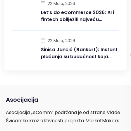
22 Maja, 2026
Let’s do eCommerce 2026: AI i
fintech obilježili najveću
konferenciju digitalne trgovine
u BiH
22 Maja, 2026
Siniša Jančić (Bankart): Instant
plaćanja su budućnost koja
fundamentalno mijenja
digitalnu ekonomiju
Asocijacija
Asocijacija „eComm“ podržana je od strane Vlade
Švicarske kroz aktivnosti projekta MarketMakers