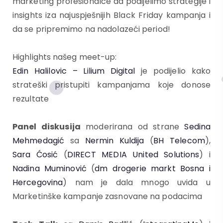
marketing profesionalce da podijelimo strategije i
insights iza najuspješnijih Black Friday kampanja i
da se pripremimo na nadolazeći period!
Highlights našeg meet-up:
Edin Halilovic
– Lilium Digital
je podijelio kako
strateški pristupiti kampanjama koje donose
rezultate
Panel diskusija
moderirana od strane
Sedina
Mehmedagić
sa
Nermin Kuldija
(
BH Telecom
),
Sara Ćosić
(
DIRECT MEDIA United Solutions
) i
Nadina Muminović
(
dm drogerie markt Bosna i
Hercegovina
) nam je dala mnogo uvida u
Marketinške kampanje zasnovane na podacima