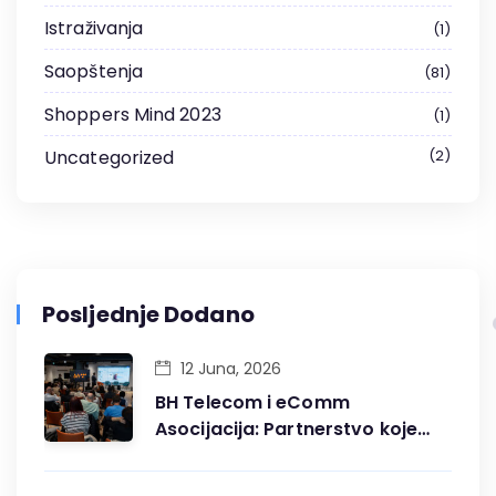
Istraživanja
1
Saopštenja
81
Shoppers Mind 2023
1
Uncategorized
2
Posljednje Dodano
12 Juna, 2026
BH Telecom i eComm
Asocijacija: Partnerstvo koje
gradi digitalnu budućnost BiH