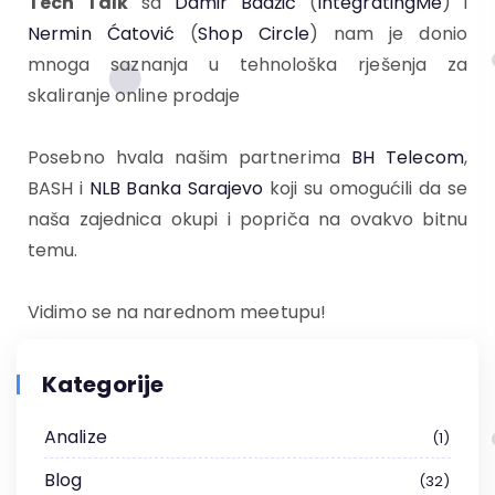
Tech Talk
sa
Damir Badžić
(
IntegratingMe
) i
Nermin Ćatović
(
Shop Circle
) nam je donio
mnoga saznanja u tehnološka rješenja za
skaliranje online prodaje
Posebno hvala našim partnerima
BH Telecom
,
BASH i
NLB Banka Sarajevo
koji su omogućili da se
naša zajednica okupi i popriča na ovakvo bitnu
temu.
Vidimo se na narednom meetupu!
Kategorije
Analize
1
Blog
32