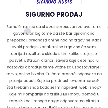
SIGURNO NUDIŠ
SIGURNO PRODAJ
Sama činjenica da ste zainteresovani za ovu temu
govori u prilog tome da ste bar djelomično
prepoznali prednosti online načina trgovine. Kao i
svaki prodajni kanal, online trgovina će vam
donijeti rezultat u skladu s tim koliko ste joj se
posvetili. Stručni članci i savjeti koje ćete naći u
nastavku obrađuju teme važne za uspostavljanje i
razvoj online biznisa. Tu ćete pronaći odgovore na
pitanja poput: Koje su prednosti e-commerca?
Šta trebam znati kada želim napraviti web-shop?
Koje mi kompanije na tržištu BiH mogu pomoći u
tome?, kao i mnoge druge odgovore na pitanja
koja se javljaju kada odlučite uploviti u vode online