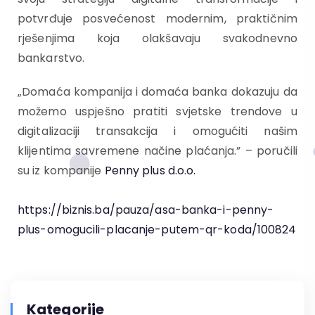
potvrđuje posvećenost modernim, praktičnim
rješenjima koja olakšavaju svakodnevno
bankarstvo.
„Domaća kompanija i domaća banka dokazuju da
možemo uspješno pratiti svjetske trendove u
digitalizaciji transakcija i omogućiti našim
klijentima savremene načine plaćanja.” – poručili
su iz kompanije
Penny plus d.o.o.
https://biznis.ba/pauza/asa-banka-i-penny-
plus-omogucili-placanje-putem-qr-koda/100824
Kategorije