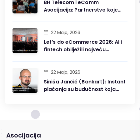
BH Telecom i eComm
Asocijacija: Partnerstvo koje
gradi digitalnu budućnost BiH
22 Maja, 2026
Let’s do eCommerce 2026: AI i
fintech obilježili najveću
konferenciju digitalne trgovine
u BiH
22 Maja, 2026
Siniša Jančić (Bankart): Instant
plaćanja su budućnost koja
fundamentalno mijenja
digitalnu ekonomiju
Asocijacija