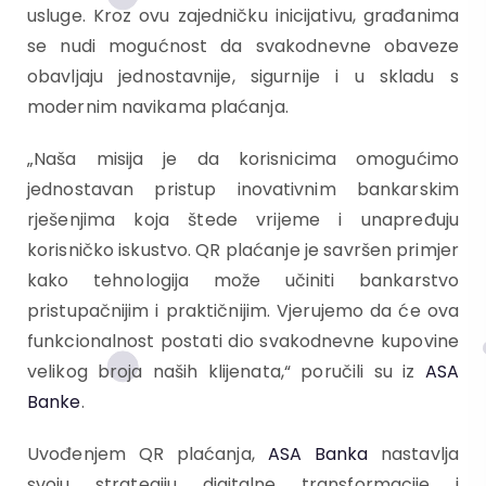
usluge. Kroz ovu zajedničku inicijativu, građanima
se nudi mogućnost da svakodnevne obaveze
obavljaju jednostavnije, sigurnije i u skladu s
modernim navikama plaćanja.
„Naša misija je da korisnicima omogućimo
jednostavan pristup inovativnim bankarskim
rješenjima koja štede vrijeme i unapređuju
korisničko iskustvo. QR plaćanje je savršen primjer
kako tehnologija može učiniti bankarstvo
pristupačnijim i praktičnijim. Vjerujemo da će ova
funkcionalnost postati dio svakodnevne kupovine
velikog broja naših klijenata,“ poručili su iz
ASA
Banke
.
Uvođenjem QR plaćanja,
ASA Banka
nastavlja
svoju strategiju digitalne transformacije i