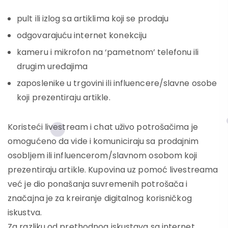
pult ili izlog sa artiklima koji se prodaju
odgovarajuću internet konekciju
kameru i mikrofon na ‘pametnom’ telefonu ili
drugim uređajima
zaposlenike u trgovini ili influencere/slavne osobe
koji prezentiraju artikle.
Koristeći livestream i chat uživo potrošačima je
omogućeno da vide i komuniciraju sa prodajnim
osobljem ili influencerom/slavnom osobom koji
prezentiraju artikle. Kupovina uz pomoć livestreama
već je dio ponašanja suvremenih potrošača i
značajna je za kreiranje digitalnog korisničkog
iskustva.
Za razliku od prethodnog iskustava sa internet