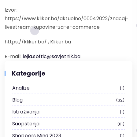
Izvor:
https://www.kliker.ba/aktuelno/06042022/znacaj-
livestream-kupovine-za-e-commerce
https://kliker.ba/ , Kliker.ba
E-mail:
lejla.softic@savjetnik.ba
Kategorije
Analize
1
Blog
32
Istraživanja
1
Saopštenja
81
Shoppers Mind 2023
1