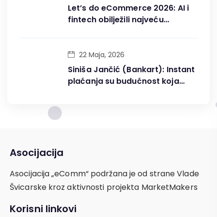
Let’s do eCommerce 2026: AI i
fintech obilježili najveću
konferenciju digitalne trgovine
u BiH
22 Maja, 2026
Siniša Jančić (Bankart): Instant
plaćanja su budućnost koja
fundamentalno mijenja
digitalnu ekonomiju
Asocijacija
Asocijacija „eComm“ podržana je od strane Vlade
Švicarske kroz aktivnosti projekta MarketMakers
Korisni linkovi