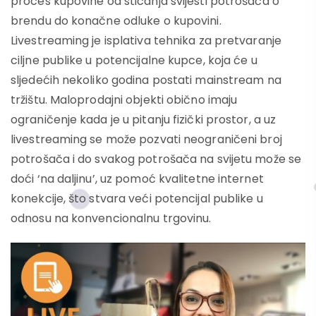
proces kupovine od sticanja svijesti potrošača o
brendu do konačne odluke o kupovini.
Livestreaming je isplativa tehnika za pretvaranje
ciljne publike u potencijalne kupce, koja će u
sljedećih nekoliko godina postati mainstream na
tržištu. Maloprodajni objekti obično imaju
ograničenje kada je u pitanju fizički prostor, a uz
livestreaming se može pozvati neograničeni broj
potrošača i do svakog potrošača na svijetu može se
doći ‘na daljinu’, uz pomoć kvalitetne internet
konekcije, što stvara veći potencijal publike u
odnosu na konvencionalnu trgovinu.