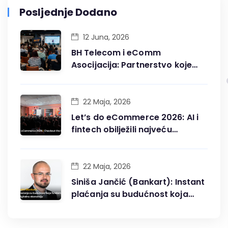
Posljednje Dodano
12 Juna, 2026
BH Telecom i eComm
Asocijacija: Partnerstvo koje
gradi digitalnu budućnost BiH
22 Maja, 2026
Let’s do eCommerce 2026: AI i
fintech obilježili najveću
konferenciju digitalne trgovine
u BiH
22 Maja, 2026
Siniša Jančić (Bankart): Instant
plaćanja su budućnost koja
fundamentalno mijenja
digitalnu ekonomiju