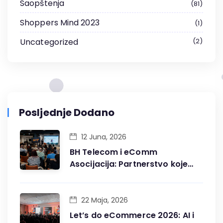
Saopštenja
81
Shoppers Mind 2023
1
Uncategorized
2
Posljednje Dodano
12 Juna, 2026
BH Telecom i eComm
Asocijacija: Partnerstvo koje
gradi digitalnu budućnost BiH
22 Maja, 2026
Let’s do eCommerce 2026: AI i