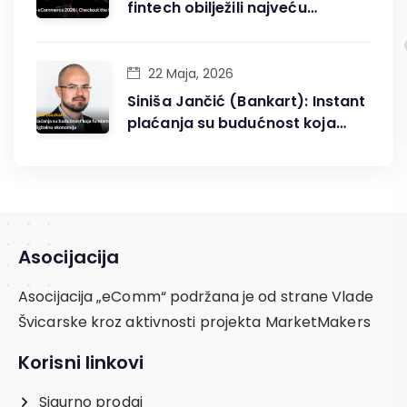
fintech obilježili najveću
konferenciju digitalne trgovine
u BiH
22 Maja, 2026
Siniša Jančić (Bankart): Instant
plaćanja su budućnost koja
fundamentalno mijenja
digitalnu ekonomiju
Asocijacija
Asocijacija „eComm“ podržana je od strane Vlade
Švicarske kroz aktivnosti projekta MarketMakers
Korisni linkovi
Sigurno prodaj