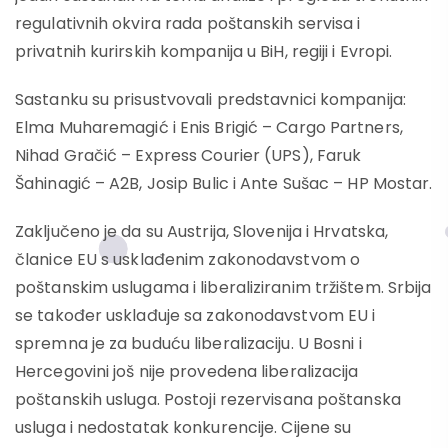
regulativnih okvira rada poštanskih servisa i
privatnih kurirskih kompanija u BiH, regiji i Evropi.
Sastanku su prisustvovali predstavnici kompanija:
Elma Muharemagić i Enis Brigić – Cargo Partners,
Nihad Gračić – Express Courier (UPS), Faruk
Šahinagić – A2B, Josip Bulic i Ante Sušac – HP Mostar.
Zaključeno je da su Austrija, Slovenija i Hrvatska,
članice EU s usklađenim zakonodavstvom o
poštanskim uslugama i liberaliziranim tržištem. Srbija
se također usklađuje sa zakonodavstvom EU i
spremna je za buduću liberalizaciju. U Bosni i
Hercegovini još nije provedena liberalizacija
poštanskih usluga. Postoji rezervisana poštanska
usluga i nedostatak konkurencije. Cijene su