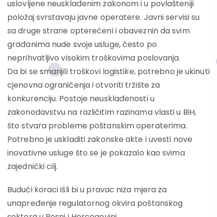
uslovljene neusklađenim zakonom i u povlašteniji
položaj svrstavaju javne operatere. Javni servisi su
sa druge strane opterećeni i obaveznin da svim
građanima nude svoje usluge, često po
neprihvatljivo visokim troškovima poslovanja.
Da bi se smanjili troškovi logistike, potrebno je ukinuti
cjenovna ograničenja i otvoriti tržište za
konkurenciju. Postoje neusklađenosti u
zakonodavstvu na različitim razinama vlasti u BiH,
što stvara probleme poštanskim operaterima.
Potrebno je uskladiti zakonske akte i uvesti nove
inovativne usluge što se je pokazalo kao svima
zajednički cilj.
Budući koraci išli bi u pravac niza mjera za
unapređenje regulatornog okvira poštanskog
sektora u Bosni i Hercegovini.