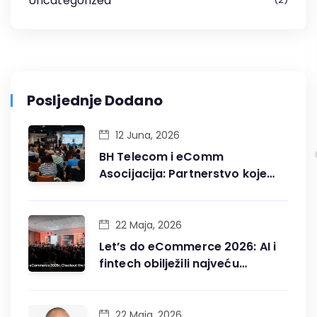
Uncategorized
Posljednje Dodano
12 Juna, 2026
BH Telecom i eComm
Asocijacija: Partnerstvo koje
gradi digitalnu budućnost BiH
22 Maja, 2026
Let’s do eCommerce 2026: AI i
fintech obilježili najveću
konferenciju digitalne trgovine
u BiH
22 Maja, 2026