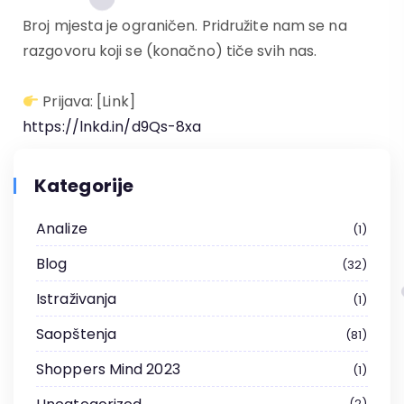
Broj mjesta je ograničen. Pridružite nam se na
razgovoru koji se (konačno) tiče svih nas.
Prijava: [Link]
https://lnkd.in/d9Qs-8xa
Kategorije
Analize
1
Blog
32
Istraživanja
1
Saopštenja
81
Shoppers Mind 2023
1
2