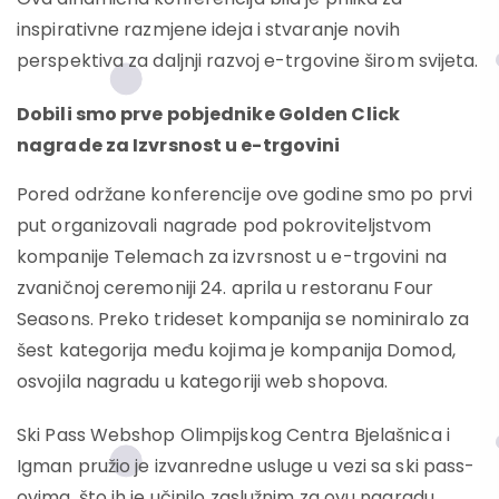
inspirativne razmjene ideja i stvaranje novih
perspektiva za daljnji razvoj e-trgovine širom svijeta.
Dobili smo prve pobjednike Golden Click
nagrade za Izvrsnost u e-trgovini
Pored održane konferencije ove godine smo po prvi
put organizovali nagrade pod pokroviteljstvom
kompanije Telemach za izvrsnost u e-trgovini na
zvaničnoj ceremoniji 24. aprila u restoranu Four
Seasons. Preko trideset kompanija se nominiralo za
šest kategorija među kojima je kompanija Domod,
osvojila nagradu u kategoriji web shopova.
Ski Pass Webshop Olimpijskog Centra Bjelašnica i
Igman pružio je izvanredne usluge u vezi sa ski pass-
ovima, što ih je učinilo zaslužnim za ovu nagradu.