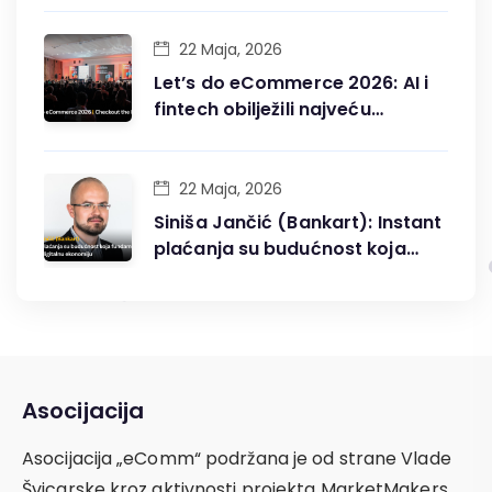
22 Maja, 2026
Let’s do eCommerce 2026: AI i
fintech obilježili najveću
konferenciju digitalne trgovine
u BiH
22 Maja, 2026
Siniša Jančić (Bankart): Instant
plaćanja su budućnost koja
fundamentalno mijenja
digitalnu ekonomiju
Asocijacija
Asocijacija „eComm“ podržana je od strane Vlade
Švicarske kroz aktivnosti projekta MarketMakers