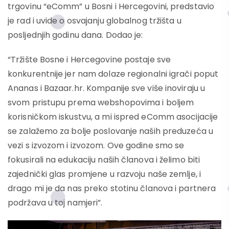
trgovinu “eComm” u Bosni i Hercegovini, predstavio
je rad i uvide o osvajanju globalnog tržišta u
posljednjih godinu dana. Dodao je:
“Tržište Bosne i Hercegovine postaje sve
konkurentnije jer nam dolaze regionalni igrači poput
Ananas i Bazaar.hr. Kompanije sve više inoviraju u
svom pristupu prema webshopovima i boljem
korisničkom iskustvu, a mi ispred eComm asocijacije
se zalažemo za bolje poslovanje naših preduzeća u
vezi s izvozom i izvozom. Ove godine smo se
fokusirali na edukaciju naših članova i želimo biti
zajednički glas promjene u razvoju naše zemlje, i
drago mi je da nas preko stotinu članova i partnera
podržava u toj namjeri”.