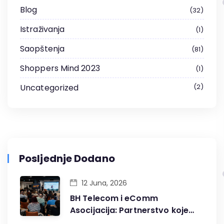
Blog
32
Istraživanja
1
Saopštenja
81
Shoppers Mind 2023
1
Uncategorized
2
Posljednje Dodano
12 Juna, 2026
BH Telecom i eComm
Asocijacija: Partnerstvo koje
gradi digitalnu budućnost BiH