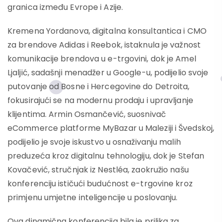
granica između Evrope i Azije.
Kremena Yordanova, digitalna konsultantica i CMO
za brendove Adidas i Reebok, istaknula je važnost
komunikacije brendova u e-trgovini, dok je Amel
Ljaljić, sadašnji menadžer u Google-u, podijelio svoje
putovanje od Bosne i Hercegovine do Detroita,
fokusirajući se na modernu prodaju i upravljanje
klijentima. Armin Osmančević, suosnivač
eCommerce platforme MyBazar u Maleziji i Švedskoj,
podijelio je svoje iskustvo u osnaživanju malih
preduzeća kroz digitalnu tehnologiju, dok je Stefan
Kovačević, stručnjak iz Nestléa, zaokružio našu
konferenciju ističući budućnost e-trgovine kroz
primjenu umjetne inteligencije u poslovanju.
Ova dinamična konferencija bila je prilika za