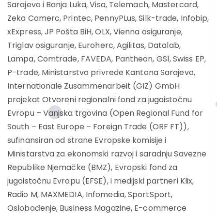
Sarajevo i Banja Luka, Visa, Telemach, Mastercard,
Zeka Comerc, Printec, PennyPLus, Silk-trade, Infobip,
xExpress, JP Pošta BiH, OLX, Vienna osiguranje,
Triglav osiguranje, Euroherc, Agilitas, Datalab,
Lampa, Comtrade, FAVEDA, Pantheon, GS1, Swiss EP,
P-trade, Ministarstvo privrede Kantona Sarajevo,
Internationale Zusammenarbeit (GIZ) GmbH
projekat Otvoreni regionalni fond za jugoistočnu
Evropu – Vanjska trgovina (Open Regional Fund for
South – East Europe – Foreign Trade (ORF FT)),
sufinansiran od strane Evropske komisije i
Ministarstva za ekonomski razvoj i saradnju Savezne
Republike Njemačke (BMZ), Evropski fond za
jugoistočnu Evropu (EFSE), i medijski partneri Klix,
Radio M, MAXMEDIA, Infomedia, SportSport,
Oslobođenje, Business Magazine, E-commerce