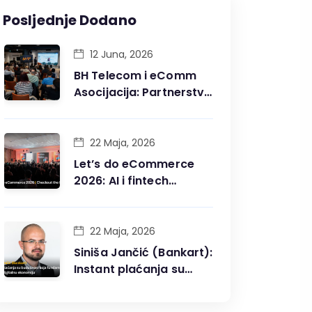
Posljednje Dodano
12 Juna, 2026
BH Telecom i eComm
Asocijacija: Partnerstvo
koje gradi digitalnu
budućnost BiH
22 Maja, 2026
Let’s do eCommerce
2026: AI i fintech
obilježili najveću
konferenciju digitalne
trgovine u BiH
22 Maja, 2026
Siniša Jančić (Bankart):
Instant plaćanja su
budućnost koja
fundamentalno mijenja