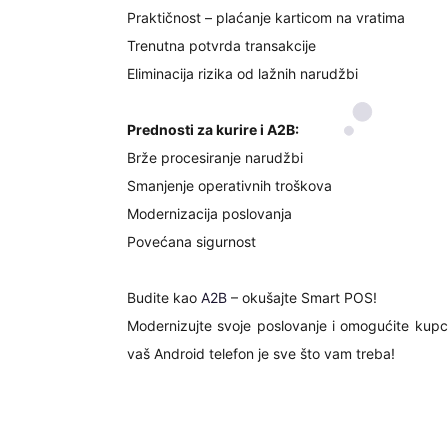
Praktičnost – plaćanje karticom na vratima
Trenutna potvrda transakcije
Eliminacija rizika od lažnih narudžbi
Prednosti za kurire i A2B:
Brže procesiranje narudžbi
Smanjenje operativnih troškova
Modernizacija poslovanja
Povećana sigurnost
Budite kao
A2B
– okušajte Smart POS!
Modernizujte svoje poslovanje i omogućite kup
vaš Android telefon je sve što vam treba!