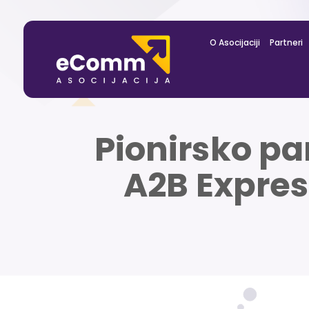
O Asocijaciji
Partneri
Pionirsko pa
A2B Expres