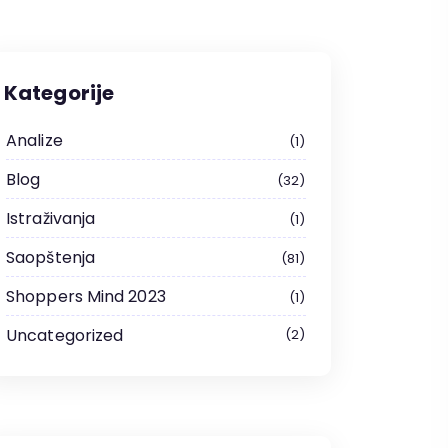
Kategorije
Analize
1
Blog
32
Istraživanja
1
Saopštenja
81
Shoppers Mind 2023
1
Uncategorized
2