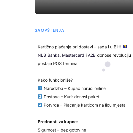
SAOPŠTENJA
Kartično plaćanje pri dostavi – sada i u BiH!
NLB Banka
,
Mastercard
i
A2B
donose revoluciju 
postaje POS terminal!
Kako funkcioniše?
Narudžba – Kupac naruči online
Dostava – Kurir donosi paket
Potvrda – Plaćanje karticom na licu mjesta
Prednosti za kupce:
Sigurnost – bez gotovine