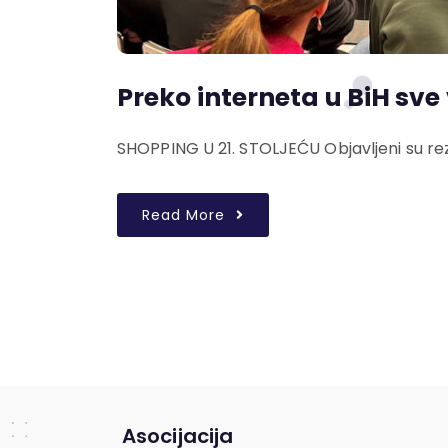
Preko interneta u BiH sve
SHOPPING U 21. STOLJEĆU Objavljeni su rezul
Read More
Asocijacija