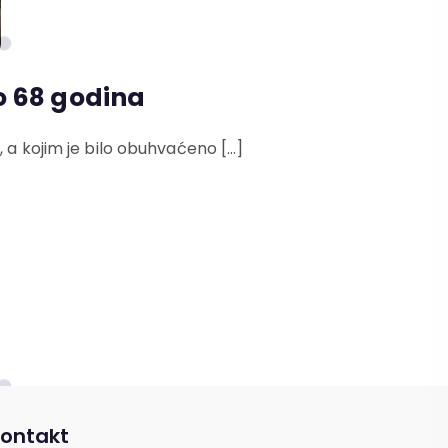
do 68 godina
, a kojim je bilo obuhvaćeno […]
ontakt