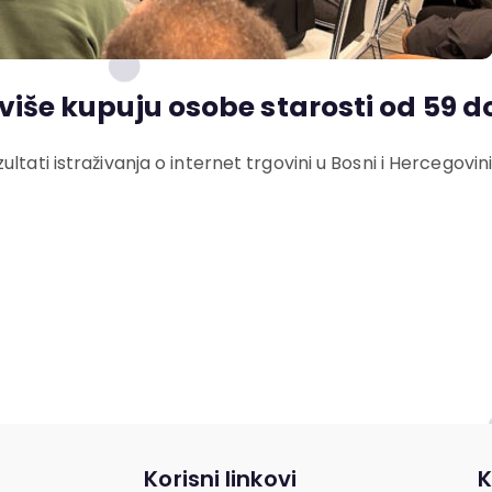
 više kupuju osobe starosti od 59 
tati istraživanja o internet trgovini u Bosni i Hercegovini
Korisni linkovi
K