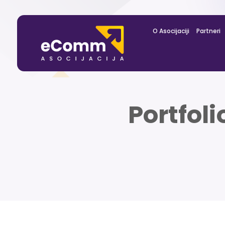
O Asocijaciji
Partneri
Portfol