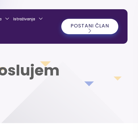
a
Istraživanja
POSTANI ČLAN
poslujem