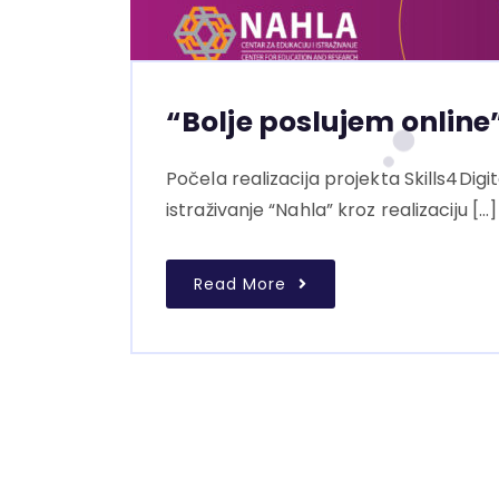
“Bolje poslujem online
Počela realizacija projekta Skills4Digi
istraživanje “Nahla” kroz realizaciju […]
Read More