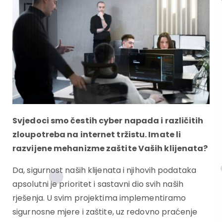
Svjedoci smo čestih cyber napada i različitih
zloupotreba na internet tržistu.
Imate li
razvijene mehanizme zaštite Vaših klijenata?
Da, sigurnost naših klijenata i njihovih podataka
apsolutni je prioritet i sastavni dio svih naših
rješenja. U svim projektima implementiramo
sigurnosne mjere i zaštite, uz redovno praćenje