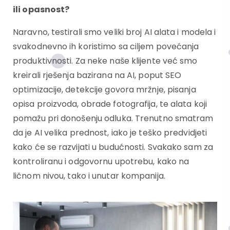
ili opasnost?
Naravno, testirali smo veliki broj AI alata i modela i
svakodnevno ih koristimo sa ciljem povećanja
produktivnosti. Za neke naše klijente već smo
kreirali rješenja bazirana na AI, poput SEO
optimizacije, detekcije govora mržnje, pisanja
opisa proizvoda, obrade fotografija, te alata koji
pomažu pri donošenju odluka. Trenutno smatram
da je AI velika prednost, iako je teško predvidjeti
kako će se razvijati u budućnosti. Svakako sam za
kontroliranu i odgovornu upotrebu, kako na
ličnom
nivou, tako i unutar kompanija.