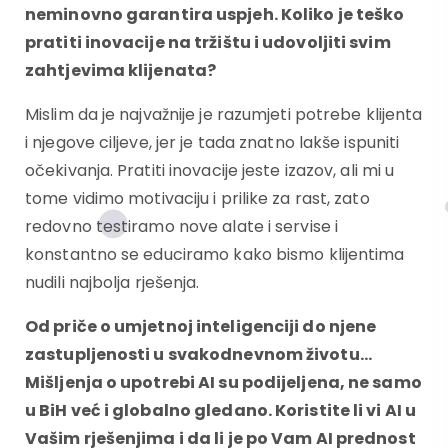
neminovno garantira uspjeh. Koliko je teško
pratiti inovacije na tržištu i udovoljiti
svim
zahtjevima klijenata?
Mislim da je najvažnije je razumjeti potrebe klijenta
i njegove ciljeve, jer je tada znatno lakše ispuniti
očekivanja. Pratiti inovacije jeste izazov, ali mi u
tome vidimo motivaciju i prilike za rast, zato
redovno testiramo nove alate i servise i
konstantno se educiramo kako bismo klijentima
nudili najbolja rješenja.
Od priče o umjetnoj inteligenciji do njene
zastupljenosti u svakodnevnom životu
…
Mišljenja o upotrebi AI su podijeljena, ne samo
u BiH već i globalno gledano.
Koristite li vi AI u
Vašim rješenjima i da li je po Vam AI prednost