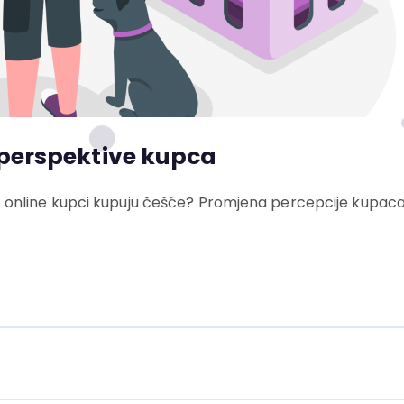
z perspektive kupca
a bh. online kupci kupuju češće? Promjena percepcije kupac